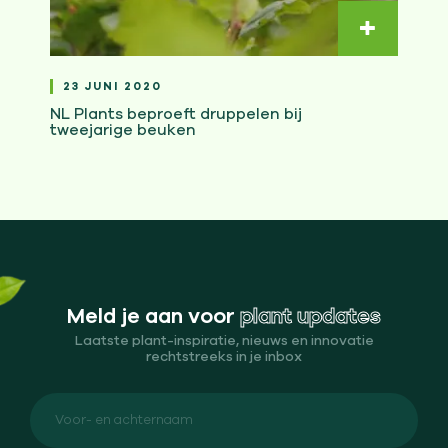
Lees ver
23 JUNI 2020
NL Plants beproeft druppelen bij
tweejarige beuken
Meld je aan voor
plant updates
Laatste plant-inspiratie, nieuws en innovatie
rechtstreeks in je inbox