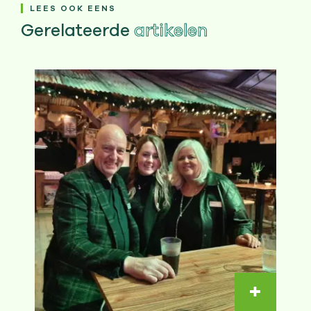
LEES OOK EENS
Gerelateerde
artikelen
Lees ver