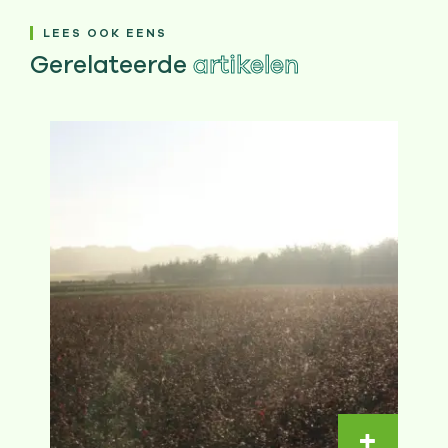
LEES OOK EENS
Gerelateerde
artikelen
Lire la s