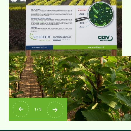
1
/
3