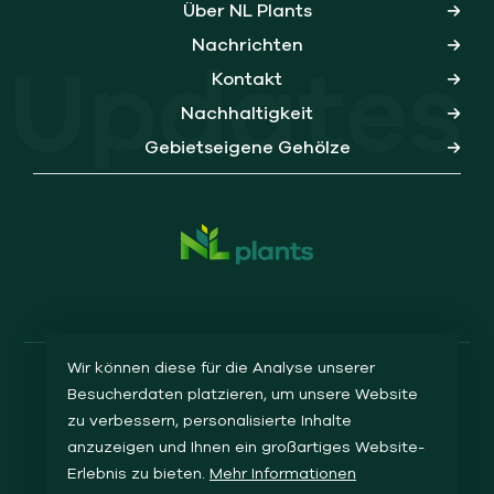
Über NL Plants
Nachrichten
Updates
Kontakt
Nachhaltigkeit
Gebietseigene Gehölze
Wir können diese für die Analyse unserer
Besucherdaten platzieren, um unsere Website
DATENSCHUTZERKLÄRUNG
COOKIES
ALLGEMEINE GESCHÄFTSBEDINGUNGEN
SITEMAP
zu verbessern, personalisierte Inhalte
anzuzeigen und Ihnen ein großartiges Website-
© COPYRIGHT 2026 NL PLANTS
Erlebnis zu bieten.
Mehr Informationen